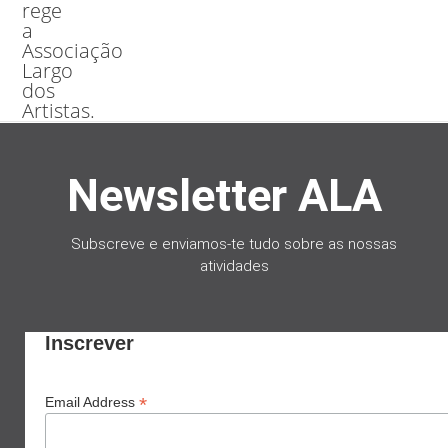
rege
a
Associação
Largo
dos
Artistas.
Newsletter ALA
Subscreve e e
nviamos-te tudo sobre as nossas
atividades
Inscrever
*
Email Address