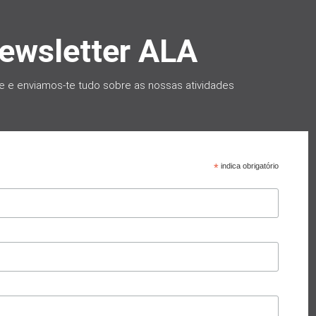
ewsletter ALA
e e e
nviamos-te tudo sobre as nossas atividades
*
indica obrigatório